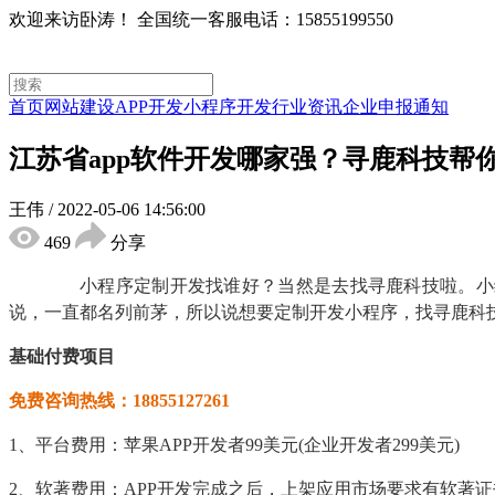
欢迎来访卧涛！
全国统一客服电话：15855199550
首页
网站建设
APP开发
小程序开发
行业资讯
企业申报通知
江苏省app软件开发哪家强？寻鹿科技帮
王伟
/
2022-05-06 14:56:00
469
分享
小程序定制开发找谁好？当然是去找
寻鹿
科技啦。小
说，一直都名列前茅，所以说想要定制开发小程序，找寻鹿科
基础付费项目
免费咨询热线：18855127261
1、平台费用：苹果APP开发者99美元(企业开发者299美元)
2、软著费用：APP开发完成之后，上架应用市场要求有软著