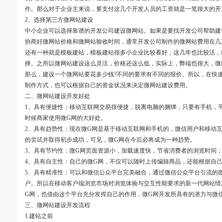
作。那么对于企业主来说，要支付这几个开发人员的工资就是一笔很大的开
2、选择第三方微网站建设
中小企业可以选择靠谱的开发公司建设微网站。如果是要找开发公司帮助建
协商好微网站价格和微网站验收时间，通常开发公司制作的微网站费用在几
还有一种就是模板建站，模板建站很多小企业比较看好，这几年也比较活，
择。之所以微网站建设这么灵活，价格还这么低，实际上，弊端也很大，微
那么，建设一个微网站要花多少钱?不同的要求有不同的报价。所以，在快
制作方式，也可以根据自己的资金状况来决定微网站建设费用。
二、微网站建设开发好处
1、具有便捷性：移动互联网交易很便捷，脱离电脑的捆绑，只要有手机，
时候商家使用微G网的大好处。
2、具有趋势性：现在微G网是基于移动互联网和手机的，微信用户和移动
的尝试并取得初步成功，可见，微G网在今后必将成为一种趋势。
3、具有节约性：微G网页面资源小，加载速度快，节省消费者的浏览时间
4、具有自主性：自己的微G网，不仅可以随时上传编辑商品，还能根据自
5、具有精准性：可以和微信公众平台完美融合，通过微信公众平台引流的
户。所以在移动客户端浏览市场对浏览体验与交互性能要求的新一代网站情
G网，也借由这个平台充分发挥自己的作用，微G网开发所具有的潜力与微
三、微网站建设开发流程
1.建站之前