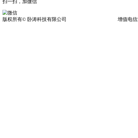
扫一扫，加微信
版权所有© 卧涛科技有限公司
皖ICP备13016955号-17
增值电信