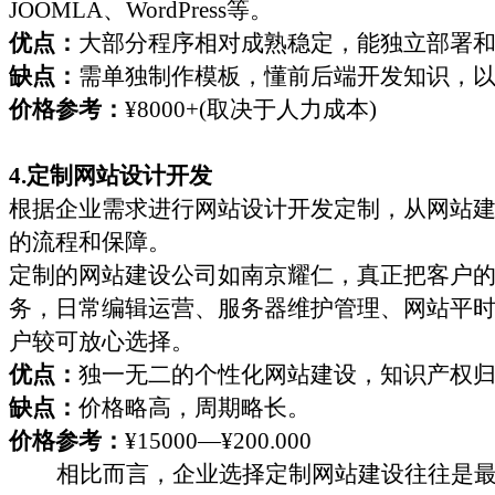
JOOMLA
、
WordPress等。
优点：
大部分程序相对成熟稳定，能独立部署
缺点：
需单独制作模板，懂前后端开发知识，
价格参考：
¥8000+(取决于人力成本)
4.定制网站设计开发
根据企业需求进行网站设计开发定制，从网站
的流程和保障。
定制的网站建设公司如南京耀仁，真正把客户
务，日常编辑运营、服务器维护管理、网站平
户较可放心选择。
优点：
独一无二的个性化网站建设，知识产权
缺点：
价格略高，周期略长。
价格参考：
¥15000—¥200.000
相比而言，企业选择
定制网站建设
往往是