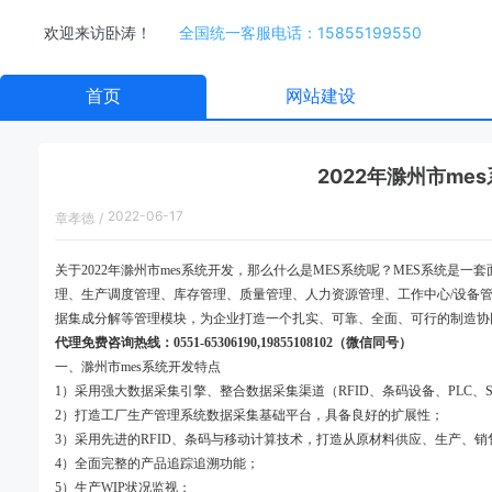
欢迎来访卧涛！
全国统一客服电话：15855199550
首页
网站建设
2022年滁州市m
2022-06-17
章孝德
/
08:31:00
关于2022年滁州市mes系统开发，那么什么是MES系统呢？MES系统
理、生产调度管理、库存管理、质量管理、人力资源管理、工作中心/设备
据集成分解等管理模块，为企业打造一个扎实、可靠、全面、可行的制造协
代理免费咨询热线：0551-65306190,19855108102（微信同号）
一、滁州市mes系统开发特点
1）采用强大数据采集引擎、整合数据采集渠道（RFID、条码设备、PLC、S
2）打造工厂生产管理系统数据采集基础平台，具备良好的扩展性；
3）采用先进的RFID、条码与移动计算技术，打造从原材料供应、生产、
4）全面完整的产品追踪追溯功能；
5）生产WIP状况监视；