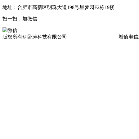
地址：合肥市高新区明珠大道198号星梦园F2栋19楼
扫一扫，加微信
版权所有© 卧涛科技有限公司
皖ICP备13016955号-17
增值电信