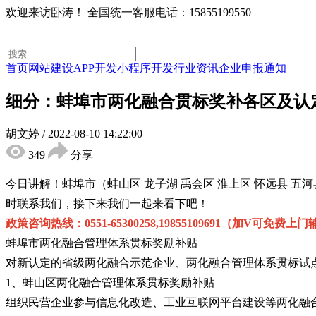
欢迎来访卧涛！
全国统一客服电话：15855199550
首页
网站建设
APP开发
小程序开发
行业资讯
企业申报通知
细分：蚌埠市两化融合贯标奖补各区及认
胡文婷
/
2022-08-10 14:22:00
349
分享
今日讲解！蚌埠市（蚌山区 龙子湖 禹会区 淮上区 怀远县 
时联系我们，接下来我们一起来看下吧！
政策咨询热线：0551-65300258,19855109691（加V可免费上
蚌埠市两化融合管理体系贯标奖励补贴
对新认定的省级两化融合示范企业、两化融合管理体系贯标试点
1、蚌山区两化融合管理体系贯标奖励补贴
组织民营企业参与信息化改造、工业互联网平台建设等两化融合