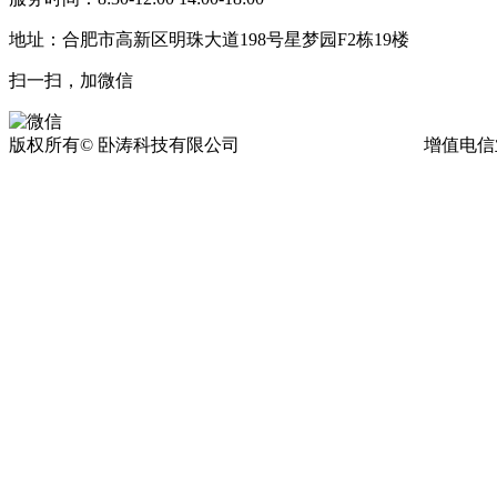
地址：合肥市高新区明珠大道198号星梦园F2栋19楼
扫一扫，加微信
版权所有© 卧涛科技有限公司
皖ICP备13016955号-17
增值电信