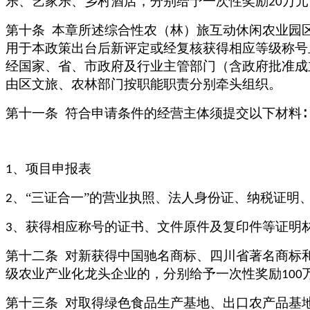
乐、艺家乐、乡村酒店，分别给予一次性奖励
万元
20
第十条
本章所述综合性农（林）旅互动休闲农业园
用于本政策出台后新评定或经复核获得相应等级称号
经国家、省、市政府及行业主管部门（含政府批准成
由区文旅、农林部门按职能职责分别牵头组织。
第十一条
符合申请条件的经营主体须提交以下材料
∶
、项目申报表
1
、“三证合一”的营业执照、法人身份证、纳税证明
2
、获得相应称号的证书、文件原件及复印件等证明
3
第十二条
对新获得中国驰名商标、四川省著名商标
级农业产业化龙头企业的，分别给予一次性奖励
100
第十三条
对取得绿色食品生产基地、出口农产品基