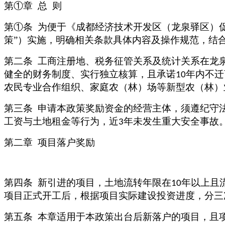
第①章
总
则
第①条
为便于《成都经济技术开发区（龙泉驿区）
策”）实施，明确相关条款具体内容及操作规范，结
第二条
工商注册地、税务征管关系及统计关系在龙
健全的财务制度、实行独立核算，且承诺
年内不迁
10
农民专业合作组织、家庭农（林）场等新型农（林）
第三条
申请本政策奖励资金的经营主体，须遵纪守
工资与土地租金等行为，近
年未发生重大安全事故
3
第二章
项目落户奖励
第四条
新引进的项目，土地流转年限在
年以上且
10
项目正式开工后，根据项目实际建设投资进度，分三
第五条
本章适用于本政策出台后新落户的项目，且