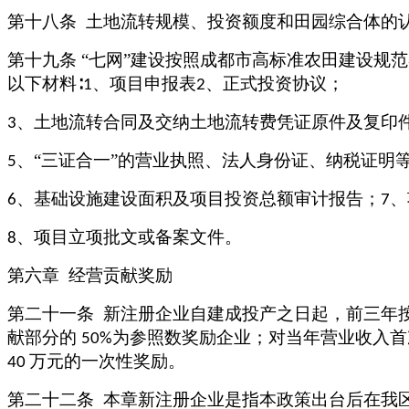
第十八条
土地流转规模、投资额度和田园综合体的
第十九条
“七网”建设按照成都市高标准农田建设规
以下材料∶
、项目申报表
、正式投资协议；
1
2
、土地流转合同及交纳土地流转费凭证原件及复印
3
、“三证合一”的营业执照、法人身份证、纳税证明
5
、基础设施建设面积及项目投资总额审计报告；
、
6
7
、项目立项批文或备案文件。
8
第六章
经营贡献奖励
第二十一条
新注册企业自建成投产之日起，前三年
献部分的
为参照数奖励企业；对当年营业收入首
50%
万元的一次性奖励。
40
第二十二条
本章新注册企业是指本政策出台后在我