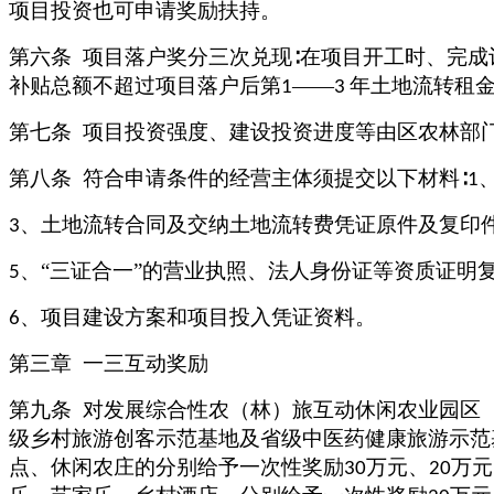
项目投资也可申请奖励扶持。
第六条
项目落户奖分三次兑现
∶在项目开工时、完成
补贴总额不超过项目落户后第
——
年土地流转租
1
3
第七条
项目投资强度、建设投资进度等由区农林部
第八条
符合申请条件的经营主体须提交以下材料
∶
1
、土地流转合同及交纳土地流转费凭证原件及复印
3
、“三证合一”的营业执照、法人身份证等资质证明
5
、项目建设方案和项目投入凭证资料。
6
第三章
一三互动奖励
第九条
对发展综合性农（林）旅互动休闲农业园区
级乡村旅游创客示范基地及省级中医药健康旅游示范
点、休闲农庄的分别给予一次性奖励
万元、
万元
30
20