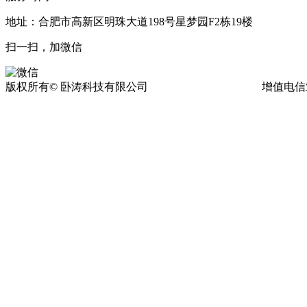
地址：合肥市高新区明珠大道198号星梦园F2栋19楼
扫一扫，加微信
版权所有© 卧涛科技有限公司
皖ICP备13016955号-17
增值电信