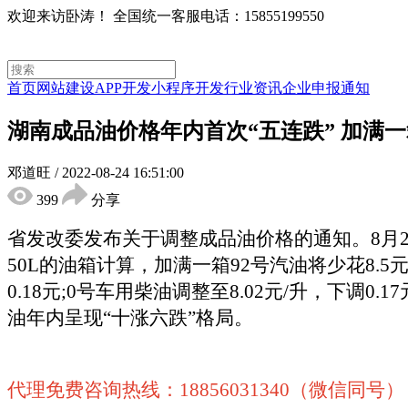
欢迎来访卧涛！
全国统一客服电话：15855199550
首页
网站建设
APP开发
小程序开发
行业资讯
企业申报通知
湖南成品油价格年内首次“五连跌” 加满一箱
邓道旺
/
2022-08-24 16:51:00
399
分享
省发改委发布关于调整成品油价格的通知。8月23
50L的油箱计算，加满一箱92号汽油将少花8.5元。
0.18元;0号车用柴油调整至8.02元/升，下
油年内呈现“十涨六跌”格局。
代理免费咨询热线：18856031340（微信同号）