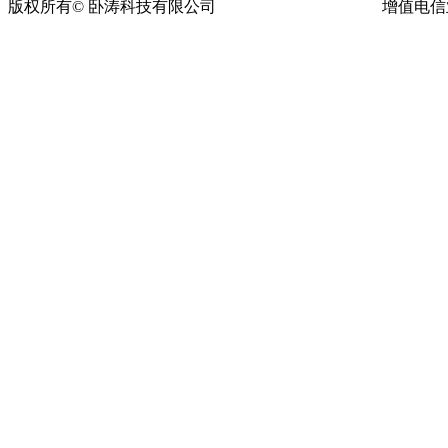
版权所有© 卧涛科技有限公司
皖ICP备13016955号-17
增值电信