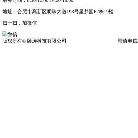
服务时间：8:30-12:00 14:00-18:00
地址：合肥市高新区明珠大道198号星梦园F2栋19楼
扫一扫，加微信
版权所有© 卧涛科技有限公司
皖ICP备13016955号-17
增值电信