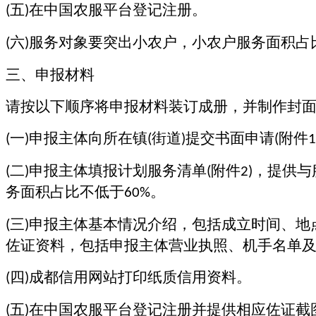
五
在中国农服平台登记注册。
(
)
六
服务对象要突出小农户，小农户服务面积占
(
)
三、申报材料
请按以下顺序将申报材料装订成册，并制作封
一
申报主体向所在镇
街道
提交书面申请
附件
(
)
(
)
(
1
二
申报主体填报计划服务清单
附件
，提供与
(
)
(
2)
务面积占比不低于
。
60%
三
申报主体基本情况介绍，包括成立时间、地
(
)
佐证资料，包括申报主体营业执照、机手名单
四
成都信用网站打印纸质信用资料。
(
)
五
在中国农服平台登记注册并提供相应佐证截
(
)