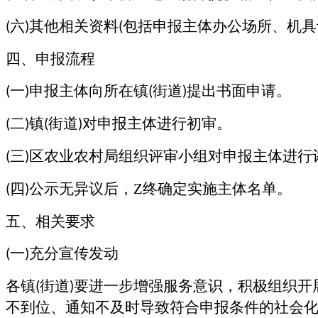
六
其他相关资料
包括申报主体办公场所、机具
(
)
(
四、申报流程
一
申报主体向所在镇
街道
提出书面申请。
(
)
(
)
二
镇
街道
对申报主体进行初审。
(
)
(
)
三
区农业农村局组织评审小组对申报主体进行
(
)
四
公示无异议后，Z终确定实施主体名单。
(
)
五、相关要求
一
充分宣传发动
(
)
各镇
街道
要进一步增强服务意识，积极组织开
(
)
不到位、通知不及时导致符合申报条件的社会