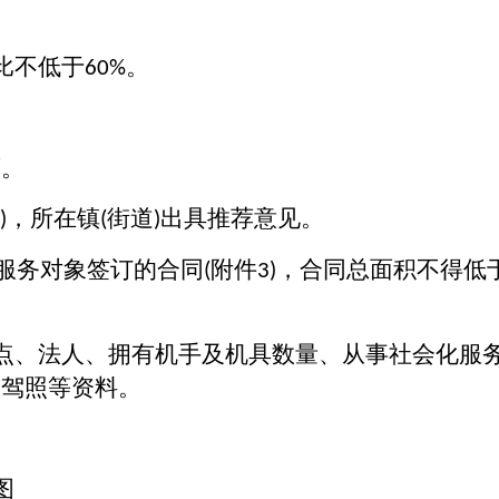
比不低于
。
60%
面。
，所在镇
街道
出具推荐意见。
)
(
)
服务对象签订的合同
附件
，合同总面积不得低
(
3)
点、法人、拥有机手及机具数量、从事社会化服
及驾照等资料。
图