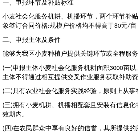
一、申报环节及补贴标准
小麦社会化服务机耕、机播环节，两个环节补
象签订合同价格
规模户价格均不得高于
元
亩
:
80
/
二、申报主体及条件
能够为我区小麦种植户提供关键环节或全程服
一
申报主体小麦社会化服务机耕面积
亩以
(
)
3000
主体不得通过相互提供交叉作业服务获取补助
二
具有农业社会化服务实践经验，原则上从事
(
)
三
拥有小麦机耕、机播相配套且安装有信息化
(
)
效期内。
(
四
在农民群众中享有良好的信誉，其所提供的
)