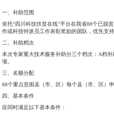
一、补助范围
依托
“四川科技扶贫在线”平台在我省
88
个已脱贫
作或科技特派员工作表彰奖励的团队，优先支
二、补助档次
本次专家重大技术服务补助分三个档次：
A
档补
项。
三、名额分配
88
个重点贫困县（市、区）每个县（市、区）
四、基本条件
应同时满足以下基本条件：