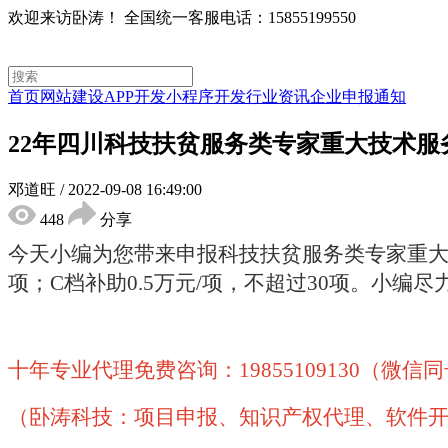
欢迎来访卧涛！
全国统一客服电话：15855199550
首页
网站建设
APP开发
小程序开发
行业资讯
企业申报通知
22年四川科技扶贫服务类专家重大技术服
邓道旺
/
2022-09-08 16:49:00
448
分享
今天小编为您带来
申报科技扶贫服务类专家重
项；
C
档补助
0.5
万元
/
项，不超过
30
项。
小编尽
十年专业代理免费咨询：19855109130（微信
（卧涛科技：项目申报、知识产权代理、软件