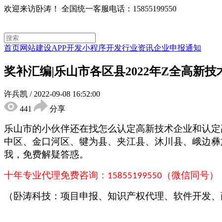
欢迎来访卧涛！
全国统一客服电话：15855199550
首页
网站建设
APP开发
小程序开发
行业资讯
企业申报通知
奖补汇编|乐山市各区县2022年Z全高新
许兵凯
/
2022-09-08 16:52:00
441
分享
乐山市
的小伙伴还在找怎么认定高新技术企业和认定
中区
、
金口河区
、
犍为县
、
夹江县
、
沐川县
、
峨边彝
我，免费解疑答惑。
十年专业代理免费咨询：
（微信同号）
15855199550
（卧涛科技：项目申报、知识产权代理、软件开发、