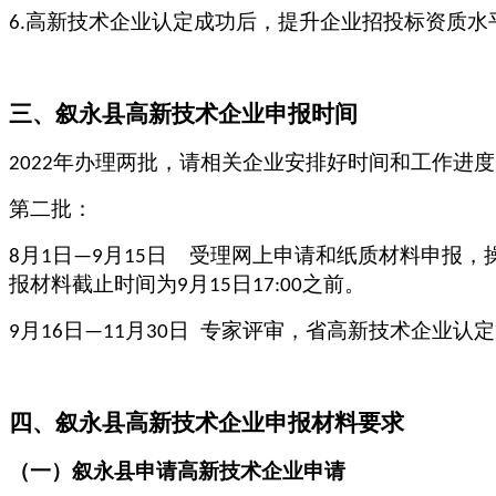
高新技术企业认定成功后，提升企业招投标资质水
6.
三、
叙永县
高新技术企业申报时间
年办理两批，请相关企业安排好时间和工作进度
2022
第二批：
月
日
月
日
受理网上申请和纸质材料申报，
8
1
—9
15
报材料截止时间为
月
日
之前。
9
15
17:00
月
日
月
日
专家评审，省高新技术企业认定
9
16
—11
30
四、
叙永县
高新技术企业申报材料要求
（一）
叙永县
申请高新技术企业申请