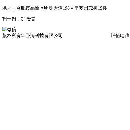
地址：合肥市高新区明珠大道198号星梦园F2栋19楼
扫一扫，加微信
版权所有© 卧涛科技有限公司
皖ICP备13016955号-17
增值电信