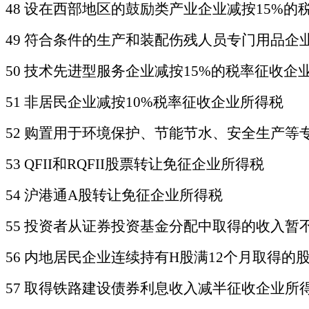
48
设在西部地区的鼓励类产业企业减按
15%的
49 符合条件的生产和装配伤残人员专门用品企
50
技术先进型服务企业减按
15%的税率征收企
51
非居民企业减按
10%税率征收企业所得税
52 购置用于环境保护、节能节水、安全生产
53 QFII和RQFII股票转让免征企业所得税
54
沪港通
A股转让免征企业所得税
55 投资者从证券投资基金分配中取得的收入暂
56
内地居民企业连续持有
H股满12个月取得的
57 取得铁路建设债券利息收入减半征收企业所