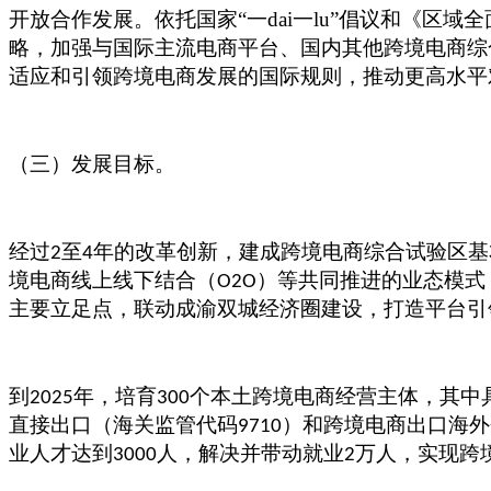
开放合作发展。依托国家
“一dai一lu”倡议和《区
略，加强与国际主流电商平台、国内其他跨境电商综
适应和引领跨境电商发展的国际规则，推动更高水平
（三）发展目标。
经过
至
年的改革创新，建成跨境电商综合试验区基
2
4
境电商线上线下结合（
）等共同推进的业态模式
O2O
主要立足点，联动成渝双城经济圈建设，打造平台引
到
年，培育
个本土跨境电商经营主体，其中
2025
300
直接出口（海关监管代码
）和跨境电商出口海外
9710
业人才达到
人，解决并带动就业
万人，实现跨
3000
2